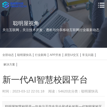
聪明屋视角
关注互联网，关注技术开发，透析与分享移动互联网行业最新动态
|
|
|
|
|
|
全部动态
聪明屋快讯
行业新闻
APP开发
原型UI交互
常见问题
|
解决方案
新一代AI智慧校园平台
时间：2023-03-12 22:01:18 阅读：54620次
分类：聪明屋快讯
聪明屋智慧校园是一款专注于学生安全和成长的新一代智能家校互